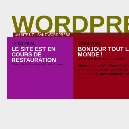
WORDPR
UN SITE UTILISANT WORDPRESS
12.04.2024
12.04.2024
LE SITE EST EN
BONJOUR TOUT L
COURS DE
MONDE !
RESTAURATION
Categories:
Non classé
|
1 Comment
Categories:
Non classé
|
Add a Comment
Bienvenue sur WordPress. Ceci 
votre premier article. Modifiez-le
supprimez-le, puis commencez 
écrire !